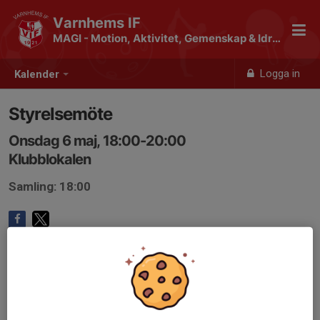
Varnhems IF
MAGI - Motion, Aktivitet, Gemenskap & Idrott
Logga in
Kalender
Styrelsemöte
Onsdag 6 maj, 18:00-20:00
Klubblokalen
Samling: 18:00