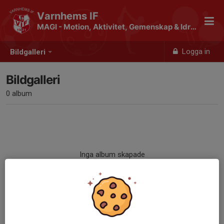
Varnhems IF
MAGI - Motion, Aktivitet, Gemenskap & Idrott
Logga in
Bildgalleri
Bildgalleri
0 album
Inga album skapade