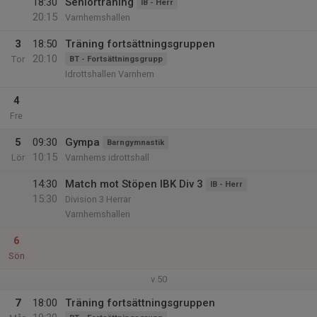
18:30
Seniorträning
IB - Herr
20:15
Varnhemshallen
3
18:50
Träning fortsättningsgruppen
20:10
Tor
BT - Fortsättningsgrupp
Idrottshallen Varnhem
4
Fre
5
09:30
Gympa
Barngymnastik
10:15
Lör
Varnhems idrottshall
14:30
Match mot Stöpen IBK Div 3
IB - Herr
15:30
Division 3 Herrar
Varnhemshallen
6
Sön
v.50
7
18:00
Träning fortsättningsgruppen