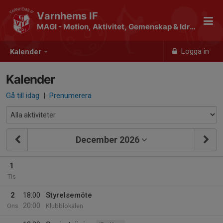
Varnhems IF
MAGI - Motion, Aktivitet, Gemenskap & Idrott
Logga in
Kalender
Kalender
Gå till idag
|
Prenumerera
December 2026
1
Tis
2
18:00
Styrelsemöte
20:00
Ons
Klubblokalen