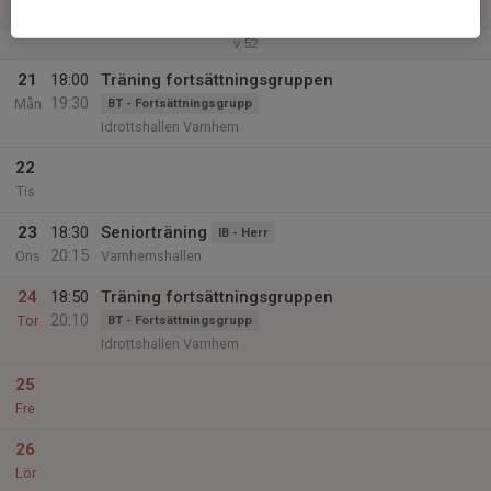
Sön
v.52
21
18:00
Träning fortsättningsgruppen
19:30
Mån
BT - Fortsättningsgrupp
Idrottshallen Varnhem
22
Tis
23
18:30
Seniorträning
IB - Herr
20:15
Ons
Varnhemshallen
24
18:50
Träning fortsättningsgruppen
20:10
Tor
BT - Fortsättningsgrupp
Idrottshallen Varnhem
25
Fre
26
Lör