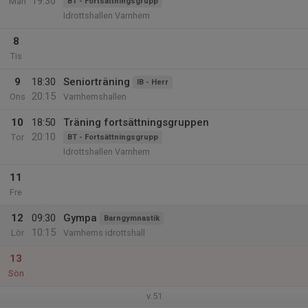
19:30
Mån
BT - Fortsättningsgrupp
Idrottshallen Varnhem
8
Tis
9
18:30
Seniorträning
IB - Herr
20:15
Ons
Varnhemshallen
10
18:50
Träning fortsättningsgruppen
20:10
Tor
BT - Fortsättningsgrupp
Idrottshallen Varnhem
11
Fre
12
09:30
Gympa
Barngymnastik
10:15
Lör
Varnhems idrottshall
13
Sön
v.51