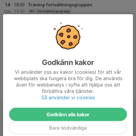
14
18:00
Träning fortsättningsgruppen
19:30
Mån
BT - Fortsättningsgrupp
Idrottshallen Varnhem
15
Tis
16
18:30
Seniorträning
IB - Herr
20:15
Ons
Varnhemshallen
Godkänn kakor
17
18:50
Träning fortsättningsgruppen
20:10
Vi använder oss av kakor (cookies) för att vår
Tor
BT - Fortsättningsgrupp
webbplats ska fungera bra för dig. De används
Idrottshallen Varnhem
även för webbanalys i syfte att hjälpa oss att
18
förbättra våra tjänster.
Fre
Så använder vi cookies
19
16:00
Match mot Tranemo IBK HIII
IB - Herr
17:00
Godkänn alla kakor
Lör
Division 3 Herrar
Idrottshallen, Tranemo (Gamla)
Bara nödvändiga
20