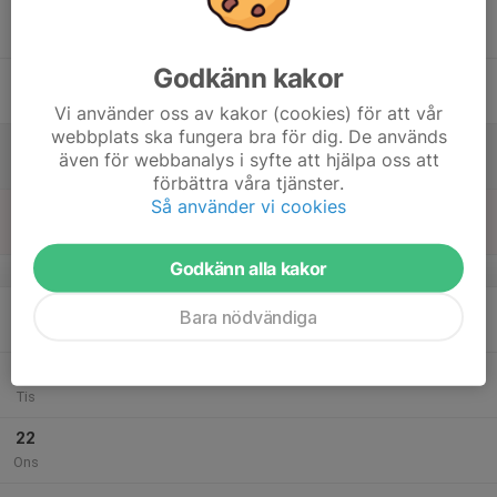
16
Tor
Godkänn kakor
17
Fre
Vi använder oss av kakor (cookies) för att vår
webbplats ska fungera bra för dig. De används
18
även för webbanalys i syfte att hjälpa oss att
Lör
förbättra våra tjänster.
Så använder vi cookies
19
Sön
Godkänn alla kakor
v.30
20
Bara nödvändiga
Mån
21
Tis
22
Ons