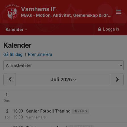
Varnhems IF
MAGI - Motion, Aktivitet, Gemenskap & Idrott
Logga in
Kalender
Kalender
Gå till idag
|
Prenumerera
Juli 2026
1
Ons
2
18:00
Senior Fotboll Träning
FB - Herr
19:30
Tor
Varnhems IP