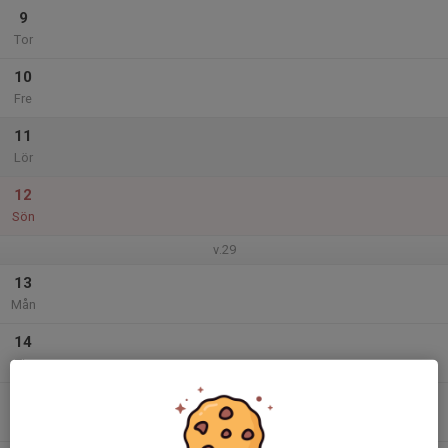
9
Tor
10
Fre
11
Lör
12
Sön
v.29
13
Mån
14
Tis
15
Ons