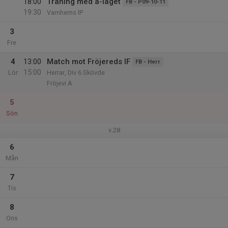
18:00
Träning med a-laget
FB - P09-10-11
19:30
Varnhems IP
3
Fre
4
13:00
Match mot Fröjereds IF
FB - Herr
15:00
Lör
Herrar, Div 6 Skövde
Fröjevi A
5
Sön
v.28
6
Mån
7
Tis
8
Ons