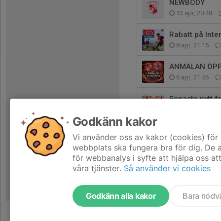
NEWBODY
13 apr, 20:48
Rabatt på Inte
8 apr, 21:15
ANMÄLAN ÖPP
6 apr, 21:56
Senaste nytt fr
5 apr, 17:36
Godkänn kakor
Digital shop ho
Vi använder oss av kakor (cookies) för 
21 mar, 20:53
webbplats ska fungera bra för dig. De
för webbanalys i syfte att hjälpa oss at
våra tjänster.
Så använder vi cookies
Godkänn alla kakor
Bara nödv
Tjäna pengar till föreningen