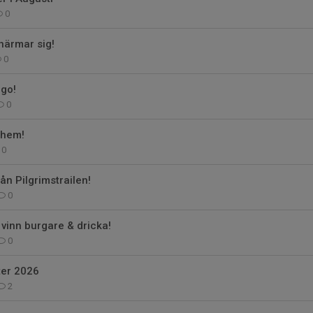
0
närmar sig!
0
go!
0
nhem!
0
ån Pilgrimstrailen!
0
 vinn burgare & dricka!
0
er 2026
2