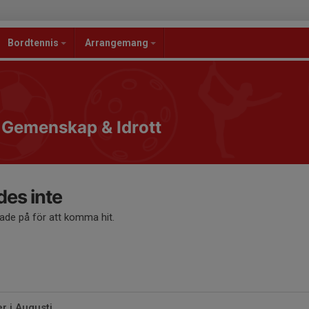
Bordtennis
Arrangemang
, Gemenskap & Idrott
des inte
kade på för att komma hit.
 i Augusti