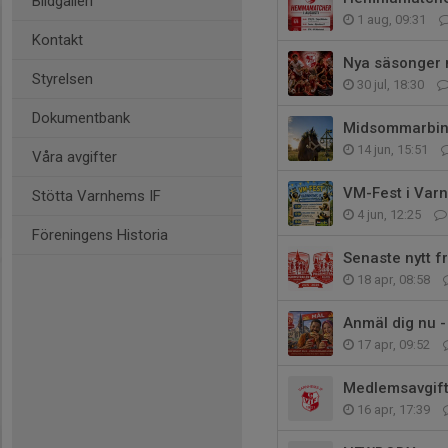
Bildgalleri
1 aug, 09:31
Kontakt
Nya säsonger 
Styrelsen
30 jul, 18:30
Dokumentbank
Midsommarbin
14 jun, 15:51
Våra avgifter
VM-Fest i Var
Stötta Varnhems IF
4 jun, 12:25
Föreningens Historia
Senaste nytt fr
18 apr, 08:58
Anmäl dig nu -
17 apr, 09:52
Medlemsavgift
16 apr, 17:39