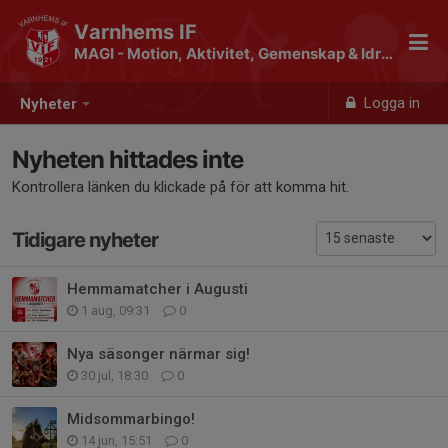
Varnhems IF
MAGI - Motion, Aktivitet, Gemenskap & Idrott
Logga in
Nyheter
Nyheten hittades inte
Kontrollera länken du klickade på för att komma hit.
Tidigare nyheter
Hemmamatcher i Augusti
1 aug, 09:31
0
Nya säsonger närmar sig!
30 jul, 18:30
0
Midsommarbingo!
14 jun, 15:51
0