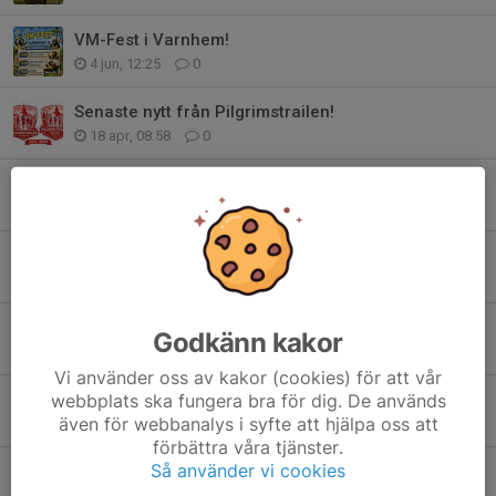
VM-Fest i Varnhem!
4 jun, 12:25
0
Senaste nytt från Pilgrimstrailen!
18 apr, 08:58
0
Anmäl dig nu - vinn burgare & dricka!
17 apr, 09:52
0
Medlemsavgifter 2026
16 apr, 17:39
2
NEWBODY
Godkänn kakor
13 apr, 20:48
0
Vi använder oss av kakor (cookies) för att vår
Rabatt på Intersport
webbplats ska fungera bra för dig. De används
även för webbanalys i syfte att hjälpa oss att
8 apr, 21:15
0
förbättra våra tjänster.
Så använder vi cookies
ANMÄLAN ÖPPEN!
6 apr, 21:56
0