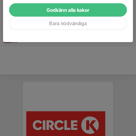
Godkänn alla kakor
Senaste nytt från Pilgrimstrailen!
5 apr, 17:36
0
Bara nödvändiga
Digital shop hos Folkspel!
21 mar, 20:53
0