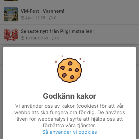
VM-Fest i Varnhem!
4 jun, 12:25
0
Senaste nytt från Pilgrimstrailen!
18 apr, 08:58
0
Anmäl dig nu - vinn burgare & dricka!
17 apr, 09:52
0
Medlemsavgifter 2026
16 apr, 17:39
2
NEWBODY
Godkänn kakor
13 apr, 20:48
0
Vi använder oss av kakor (cookies) för att vår
Rabatt på Intersport
webbplats ska fungera bra för dig. De används
även för webbanalys i syfte att hjälpa oss att
8 apr, 21:15
0
förbättra våra tjänster.
Så använder vi cookies
ANMÄLAN ÖPPEN!
6 apr, 21:56
0