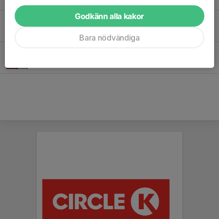
Godkänn alla kakor
Senaste nytt från Pilgrimstrailen!
5 apr, 17:36
0
Bara nödvändiga
Digital shop hos Folkspel!
21 mar, 20:53
0