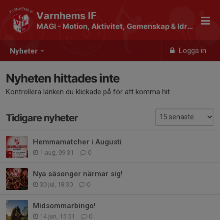
Varnhems IF
MAGI - Motion, Aktivitet, Gemenskap & Idrott
Logga in
Nyheter
Nyheten hittades inte
Kontrollera länken du klickade på för att komma hit.
Tidigare nyheter
Hemmamatcher i Augusti
1 aug, 09:31
0
Nya säsonger närmar sig!
30 jul, 18:30
0
Midsommarbingo!
14 jun, 15:51
0