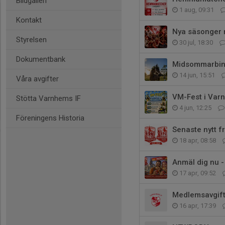
Bildgalleri
1 aug, 09:31
Kontakt
Nya säsonger 
Styrelsen
30 jul, 18:30
Dokumentbank
Midsommarbin
14 jun, 15:51
Våra avgifter
VM-Fest i Var
Stötta Varnhems IF
4 jun, 12:25
Föreningens Historia
Senaste nytt fr
18 apr, 08:58
Anmäl dig nu -
17 apr, 09:52
Medlemsavgift
16 apr, 17:39