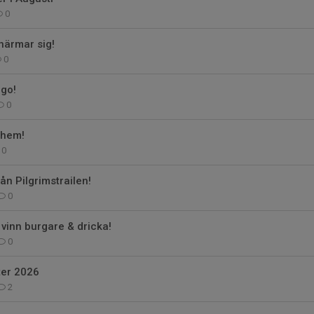
0
närmar sig!
0
go!
0
nhem!
0
ån Pilgrimstrailen!
0
 vinn burgare & dricka!
0
er 2026
2