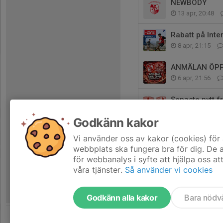
NEWBODY
13 apr, 20:48
Rabatt på Inte
8 apr, 21:15
ANMÄLAN ÖPP
6 apr, 21:56
Senaste nytt fr
5 apr, 17:36
Godkänn kakor
Digital shop ho
Vi använder oss av kakor (cookies) för 
21 mar, 20:53
webbplats ska fungera bra för dig. De
för webbanalys i syfte att hjälpa oss at
våra tjänster.
Så använder vi cookies
Godkänn alla kakor
Bara nödv
Tjäna pengar till föreningen