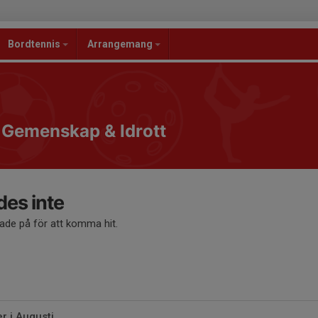
Bordtennis
Arrangemang
, Gemenskap & Idrott
des inte
kade på för att komma hit.
 i Augusti