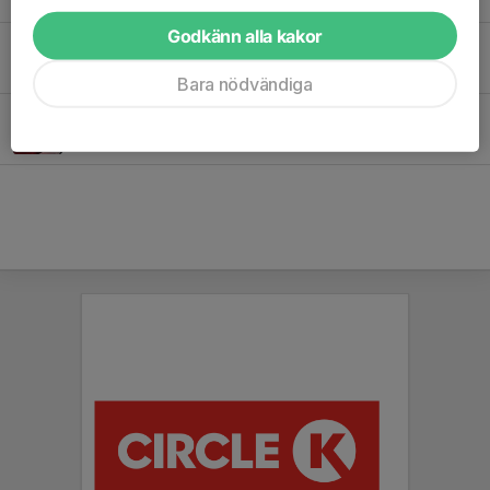
Godkänn alla kakor
Senaste nytt från Pilgrimstrailen!
5 apr, 17:36
0
Bara nödvändiga
Digital shop hos Folkspel!
21 mar, 20:53
0