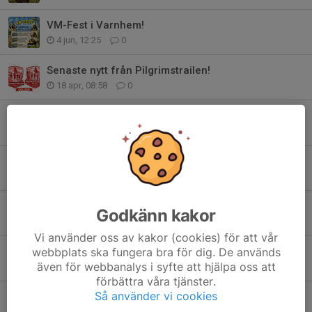
VM-Fest i Varnhem!
4 jun, 12:25
0
Senaste nytt från Pilgrimstrailen!
18 apr, 08:58
0
Anmäl dig nu - vinn burgare & dricka!
17 apr, 09:52
0
Medlemsavgifter 2026
16 apr, 17:39
2
NEWBODY
Godkänn kakor
13 apr, 20:48
0
Vi använder oss av kakor (cookies) för att vår
Rabatt på Intersport
webbplats ska fungera bra för dig. De används
även för webbanalys i syfte att hjälpa oss att
8 apr, 21:15
0
förbättra våra tjänster.
Så använder vi cookies
ANMÄLAN ÖPPEN!
6 apr, 21:56
0