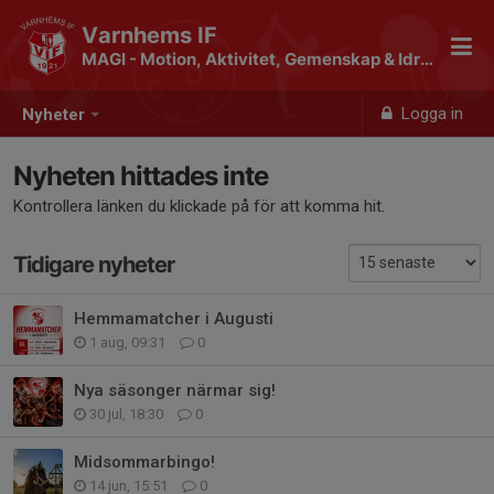
Varnhems IF
MAGI - Motion, Aktivitet, Gemenskap & Idrott
Logga in
Nyheter
Nyheten hittades inte
Kontrollera länken du klickade på för att komma hit.
Tidigare nyheter
Hemmamatcher i Augusti
1 aug, 09:31
0
Nya säsonger närmar sig!
30 jul, 18:30
0
Midsommarbingo!
14 jun, 15:51
0