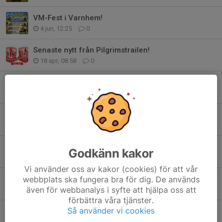
VM-Fest i Varnhem!
4 jun, 12:25
0
Senaste nytt från Pilgrimstrailen!
18 apr, 08:58
0
Anmäl dig nu - vinn burgare & dricka!
17 apr, 09:52
0
Medlemsavgifter 2026
16 apr, 17:39
2
NEWBODY
Godkänn kakor
13 apr, 20:48
0
Vi använder oss av kakor (cookies) för att vår
Rabatt på Intersport
webbplats ska fungera bra för dig. De används
även för webbanalys i syfte att hjälpa oss att
8 apr, 21:15
0
förbättra våra tjänster.
Så använder vi cookies
ANMÄLAN ÖPPEN!
6 apr, 21:56
0