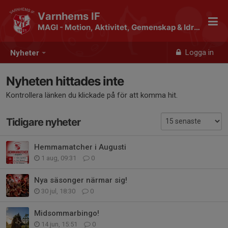
Varnhems IF
MAGI - Motion, Aktivitet, Gemenskap & Idrott
Logga in
Nyheter
Nyheten hittades inte
Kontrollera länken du klickade på för att komma hit.
Tidigare nyheter
Hemmamatcher i Augusti
1 aug, 09:31
0
Nya säsonger närmar sig!
30 jul, 18:30
0
Midsommarbingo!
14 jun, 15:51
0