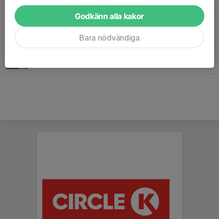
Godkänn alla kakor
Senaste nytt från Pilgrimstrailen!
5 apr, 17:36
0
Bara nödvändiga
Digital shop hos Folkspel!
21 mar, 20:53
0