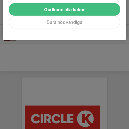
Godkänn alla kakor
Senaste nytt från Pilgrimstrailen!
5 apr, 17:36
0
Bara nödvändiga
Digital shop hos Folkspel!
21 mar, 20:53
0