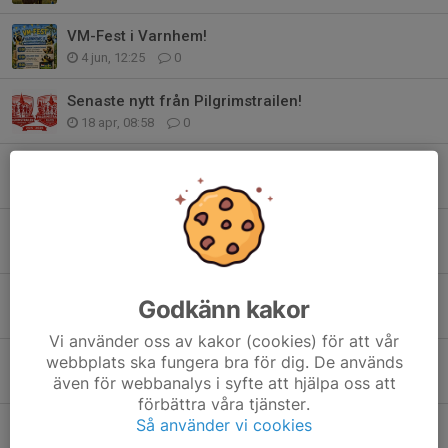
VM-Fest i Varnhem!
4 jun, 12:25
0
Senaste nytt från Pilgrimstrailen!
18 apr, 08:58
0
Anmäl dig nu - vinn burgare & dricka!
17 apr, 09:52
0
Medlemsavgifter 2026
16 apr, 17:39
2
NEWBODY
Godkänn kakor
13 apr, 20:48
0
Vi använder oss av kakor (cookies) för att vår
Rabatt på Intersport
webbplats ska fungera bra för dig. De används
även för webbanalys i syfte att hjälpa oss att
8 apr, 21:15
0
förbättra våra tjänster.
Så använder vi cookies
ANMÄLAN ÖPPEN!
6 apr, 21:56
0