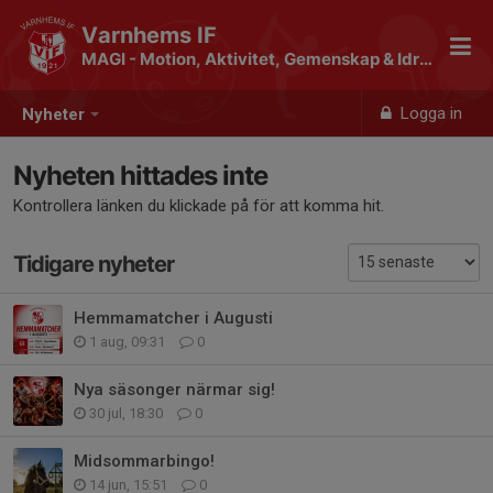
Varnhems IF
MAGI - Motion, Aktivitet, Gemenskap & Idrott
Logga in
Nyheter
Nyheten hittades inte
Kontrollera länken du klickade på för att komma hit.
Tidigare nyheter
Hemmamatcher i Augusti
1 aug, 09:31
0
Nya säsonger närmar sig!
30 jul, 18:30
0
Midsommarbingo!
14 jun, 15:51
0