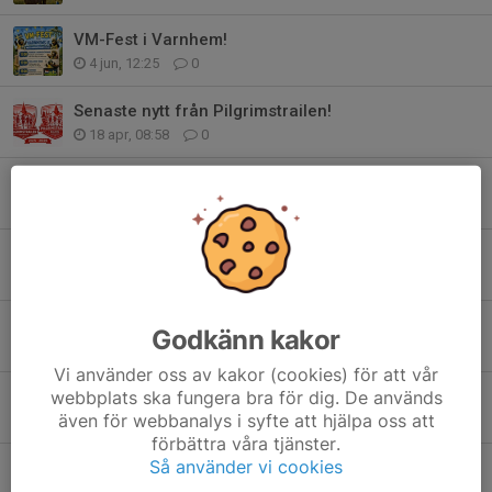
VM-Fest i Varnhem!
4 jun, 12:25
0
Senaste nytt från Pilgrimstrailen!
18 apr, 08:58
0
Anmäl dig nu - vinn burgare & dricka!
17 apr, 09:52
0
Medlemsavgifter 2026
16 apr, 17:39
2
NEWBODY
Godkänn kakor
13 apr, 20:48
0
Vi använder oss av kakor (cookies) för att vår
Rabatt på Intersport
webbplats ska fungera bra för dig. De används
även för webbanalys i syfte att hjälpa oss att
8 apr, 21:15
0
förbättra våra tjänster.
Så använder vi cookies
ANMÄLAN ÖPPEN!
6 apr, 21:56
0