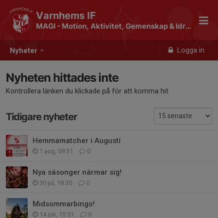
Varnhems IF
MAGI - Motion, Aktivitet, Gemenskap & Idrott
Logga in
Nyheter
Nyheten hittades inte
Kontrollera länken du klickade på för att komma hit.
Tidigare nyheter
Hemmamatcher i Augusti
1 aug, 09:31
0
Nya säsonger närmar sig!
30 jul, 18:30
0
Midsommarbingo!
14 jun, 15:51
0