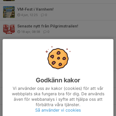
VM-Fest i Varnhem!
4 jun, 12:25
0
Senaste nytt från Pilgrimstrailen!
18 apr, 08:58
0
Anmäl dig nu - vinn burgare & dricka!
17 apr, 09:52
0
Medlemsavgifter 2026
16 apr, 17:39
2
NEWBODY
Godkänn kakor
13 apr, 20:48
0
Vi använder oss av kakor (cookies) för att vår
Rabatt på Intersport
webbplats ska fungera bra för dig. De används
även för webbanalys i syfte att hjälpa oss att
8 apr, 21:15
0
förbättra våra tjänster.
Så använder vi cookies
ANMÄLAN ÖPPEN!
6 apr, 21:56
0