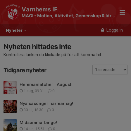
Varnhems IF
MAGI - Motion, Aktivitet, Gemenskap & Idrott
Logga in
Nyheter
Nyheten hittades inte
Kontrollera länken du klickade på för att komma hit.
Tidigare nyheter
Hemmamatcher i Augusti
1 aug, 09:31
0
Nya säsonger närmar sig!
30 jul, 18:30
0
Midsommarbingo!
14 jun, 15:51
0