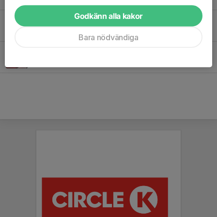
Godkänn alla kakor
Senaste nytt från Pilgrimstrailen!
5 apr, 17:36
0
Bara nödvändiga
Digital shop hos Folkspel!
21 mar, 20:53
0