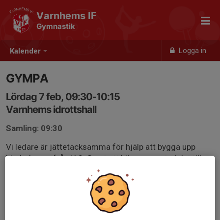
Varnhems IF
Gymnastik
Logga in
Kalender
GYMPA
Lördag 7 feb, 09:30-10:15
Varnhems idrottshall
Samling: 09:30
Vi ledare är jättetacksamma för hjälp att bygga upp
hinderbanan från kl.9. Samt att bära ner materialet till
föreningens förråd under hallen efter gympan.
VI SES!