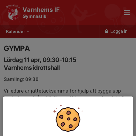
Varnhems IF
Gymnastik
Logga in
Kalender
GYMPA
Lördag 11 apr, 09:30-10:15
Varnhems idrottshall
Samling: 09:30
Vi ledare är jättetacksamma för hjälp att bygga upp
hinderbanan från kl.9. Samt att bära ner materialet till
föreningens förråd under hallen efter gympan.
VI SES!