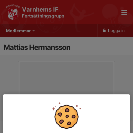
Varnhems IF
Fortsättningsgrupp
Logga in
Medlemmar
Mattias Hermansson
Ålder
33 år