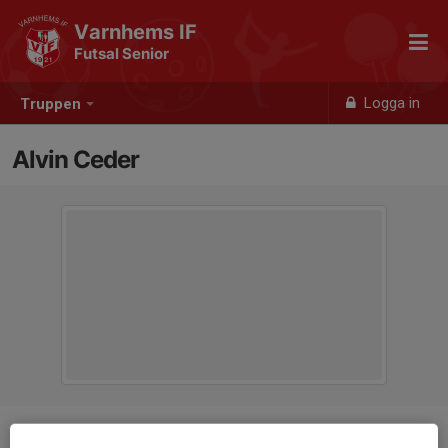
Varnhems IF
Futsal Senior
Logga in
Truppen
Alvin Ceder
Position
-