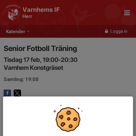
Varnhems IF
Herr
Logga in
Kalender
Senior Fotboll Träning
Tisdag 17 feb, 19:00-20:30
Varnhem Konstgräset
Samling: 19:00