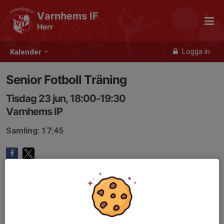
Varnhems IF
Herr
Logga in
Kalender
Senior Fotboll Träning
Tisdag 23 jun, 18:00-19:30
Varnhems IP
Samling: 17:45