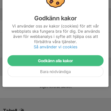
Theo Wernersson
Ledare
Godkänn kakor
Vi använder oss av kakor (cookies) för att vår
David Larsson
Tränare
webbplats ska fungera bra för dig. De används
även för webbanalys i syfte att hjälpa oss att
Marko Paksuniemi
Lagledare
förbättra våra tjänster.
Så använder vi cookies
Mattias Dahlberg
Tränare
Godkänn alla kakor
Referat
Bara nödvändiga
Inget referat skrivet
Tabell