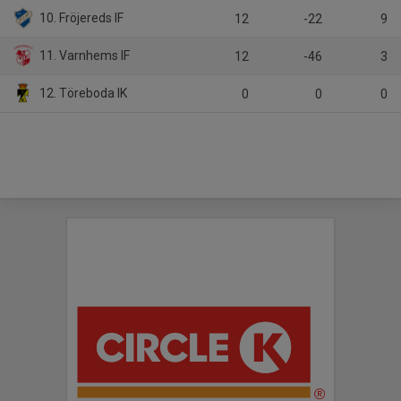
10. Fröjereds IF
12
-22
9
11. Varnhems IF
12
-46
3
12. Töreboda IK
0
0
0