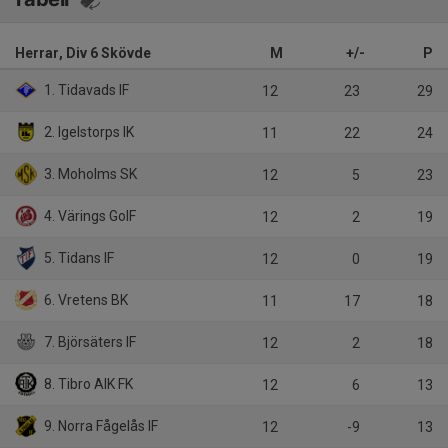
Herrar, Div 6 Skövde
M
+/-
P
1. Tidavads IF
12
23
29
2. Igelstorps IK
11
22
24
3. Moholms SK
12
5
23
4. Värings GoIF
12
2
19
5. Tidans IF
12
0
19
6. Vretens BK
11
17
18
7. Björsäters IF
12
2
18
8. Tibro AIK FK
12
6
13
9. Norra Fågelås IF
12
-9
13