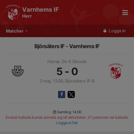
Varnhems IF
Herr
Logga in
Matcher
Björsäters IF - Varnhems IF
Herrar, Div 6 Skövde
5 - 0
3 maj, 15:00, Björsäters IP B
Samling 14:00
Endast kallade kunde anmäla sig till aktiviteten. 37 personer var kallade.
Logga in här