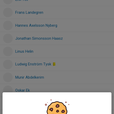
Frans Landegren
Hannes Axelsson Nyberg
Jonathan Simonsson Haasz
Linus Helin
Ludwig Enström Tysk
Munir Abdelkerim
Oskar Ek
Rasmus Dahlberg