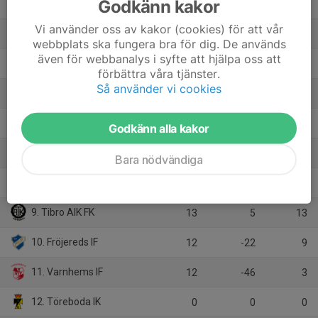
Godkänn kakor
2. Igelstorps IK
12
23
27
Vi använder oss av kakor (cookies) för att vår
3. Moholms SK
12
5
23
webbplats ska fungera bra för dig. De används
även för webbanalys i syfte att hjälpa oss att
4. Värings GoIF
12
2
19
förbättra våra tjänster.
Så använder vi cookies
5. Tidans IF
13
-1
19
6. Vretens BK
12
14
18
Godkänn alla kakor
7. Björsäters IF
12
2
18
Bara nödvändiga
8. Norra Fågelås IF
13
-8
16
9. Tibro AIK FK
13
5
13
10. Fröjereds IF
12
-22
9
11. Varnhems IF
12
-46
3
12. Töreboda IK
0
0
0