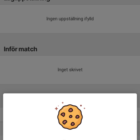
Ingen uppställning ifylld
Inför match
Inget skrivet
Tabell
Herrar, Div 6 Skövde
M
+/-
P
1. Tidavads IF
13
26
32