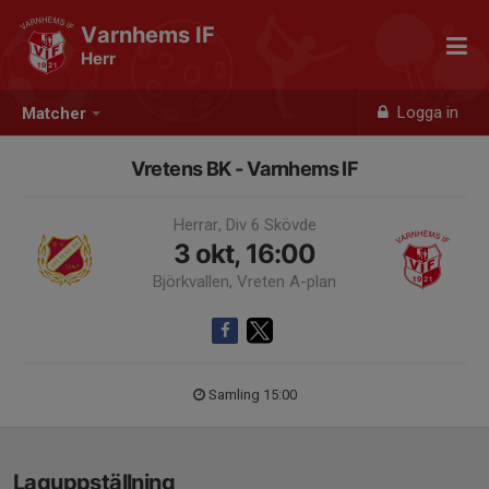
Varnhems IF
Herr
Logga in
Matcher
Vretens BK - Varnhems IF
Herrar, Div 6 Skövde
3 okt, 16:00
Björkvallen, Vreten A-plan
Samling 15:00
Laguppställning