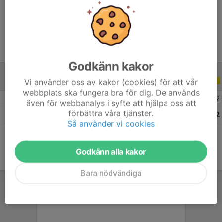
Ålder
23 år
Godkänn kakor
Vi använder oss av kakor (cookies) för att vår
ALLA SERIER
ALLA ÅR
webbplats ska fungera bra för dig. De används
2026
6
0
0
2
även för webbanalys i syfte att hjälpa oss att
förbättra våra tjänster.
Totalt
6
0
0
2
Så använder vi cookies
Godkänn alla kakor
Bara nödvändiga