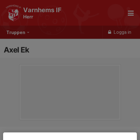
Varnhems IF
Herr
Logga in
Truppen
Axel Ek
Position
-