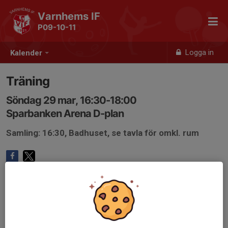
Varnhems IF
P09-10-11
Logga in
Kalender
Träning
Söndag 29 mar, 16:30-18:00
Sparbanken Arena D-plan
Samling: 16:30, Badhuset, se tavla för omkl. rum