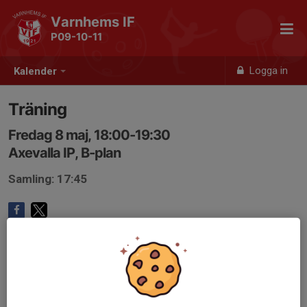
Varnhems IF
P09-10-11
Logga in
Kalender
Träning
Fredag 8 maj, 18:00-19:30
Axevalla IP, B-plan
Samling: 17:45