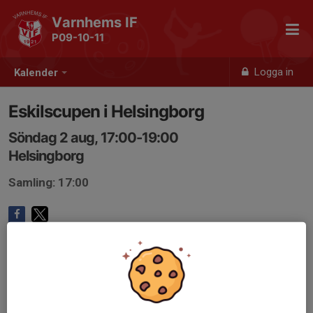
Varnhems IF
P09-10-11
Logga in
Kalender
Eskilscupen i Helsingborg
Söndag 2 aug, 17:00-19:00
Helsingborg
Samling: 17:00