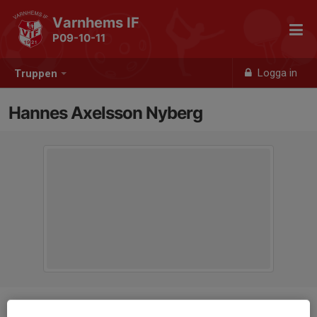
Varnhems IF
P09-10-11
Logga in
Truppen
Hannes Axelsson Nyberg
Position
-