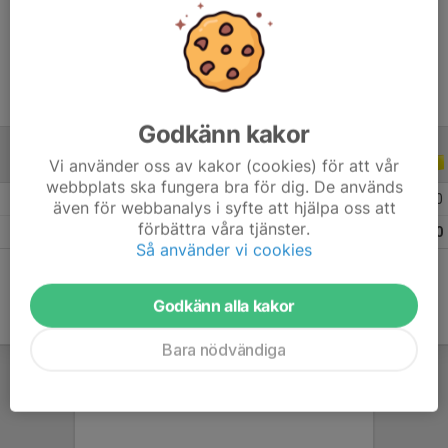
Ålder
16 år
Godkänn kakor
Vi använder oss av kakor (cookies) för att vår
ALLA SERIER
ALLA ÅR
webbplats ska fungera bra för dig. De används
2026
16
0
0
0
även för webbanalys i syfte att hjälpa oss att
förbättra våra tjänster.
Totalt
16
0
0
0
Så använder vi cookies
Godkänn alla kakor
Bara nödvändiga