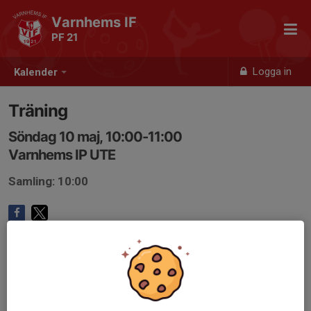
Varnhems IF
PF 21
Logga in
Kalender
Träning
Söndag 10 maj, 10:00-11:00
Varnhems IP UTE
Samling: 10:00