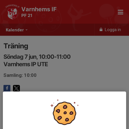
Varnhems IF
PF 21
Logga in
Kalender
Träning
Söndag 7 jun, 10:00-11:00
Varnhems IP UTE
Samling: 10:00