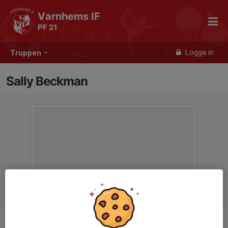
Varnhems IF
PF 21
Logga in
Truppen
Sally Beckman
Position
-