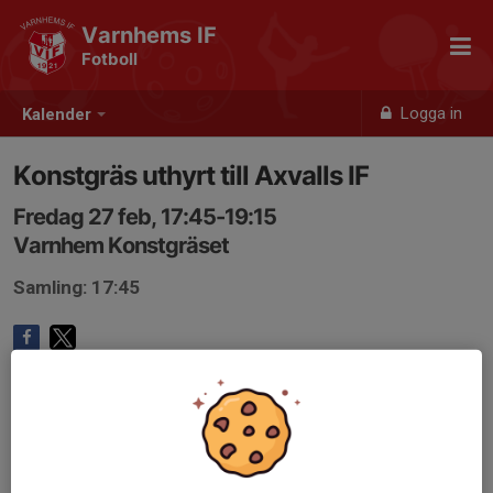
Varnhems IF
Fotboll
Logga in
Kalender
Konstgräs uthyrt till Axvalls IF
Fredag 27 feb, 17:45-19:15
Varnhem Konstgräset
Samling: 17:45