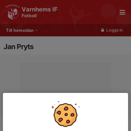
Varnhems IF
Fotboll
Logga in
Till hemsidan
Jan Pryts
Ålder
70 år