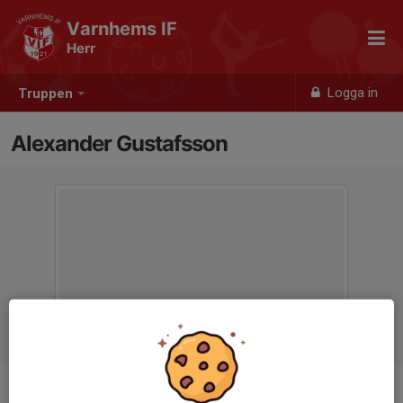
Varnhems IF
Herr
Logga in
Truppen
Alexander Gustafsson
Titel
Tränare