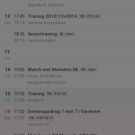
Axevalla IP, 9-manna
12
17:45
Träning 2012/13+2014
FB - P12-14
19:15
Ons
Varnhem Konstgräset
18:30
Seniorträning
IB - Herr
20:15
Varnhemshallen
13
Tor
14
19:00
Match mot Moholms SK
FB - Herr
21:00
Fre
Herrar, Div 6 Skövde
Mogårdsvallen A-plan
15
10:30
Träning
FB - P12-14
12:00
Lör
Axvalls IP
16
11:00
Domaruppdrag 7 mot 7 i Varnhem
12:30
Sön
FB - P09-10-11
Varnhems IP