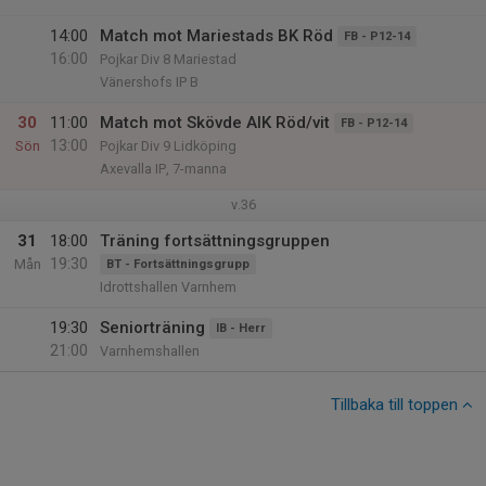
14:00
Match mot Mariestads BK Röd
FB - P12-14
16:00
Pojkar Div 8 Mariestad
Vänershofs IP B
30
11:00
Match mot Skövde AIK Röd/vit
FB - P12-14
13:00
Sön
Pojkar Div 9 Lidköping
Axevalla IP, 7-manna
v.36
31
18:00
Träning fortsättningsgruppen
19:30
Mån
BT - Fortsättningsgrupp
Idrottshallen Varnhem
19:30
Seniorträning
IB - Herr
21:00
Varnhemshallen
Tillbaka till toppen