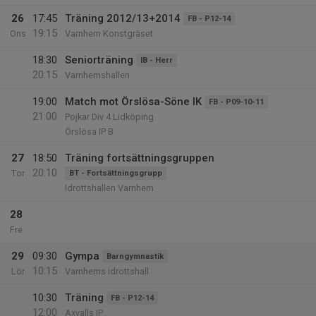
26
17:45
Träning 2012/13+2014
FB - P12-14
19:15
Ons
Varnhem Konstgräset
18:30
Seniorträning
IB - Herr
20:15
Varnhemshallen
19:00
Match mot Örslösa-Söne IK
FB - P09-10-11
21:00
Pojkar Div 4 Lidköping
Örslösa IP B
27
18:50
Träning fortsättningsgruppen
20:10
Tor
BT - Fortsättningsgrupp
Idrottshallen Varnhem
28
Fre
29
09:30
Gympa
Barngymnastik
10:15
Lör
Varnhems idrottshall
10:30
Träning
FB - P12-14
12:00
Axvalls IP