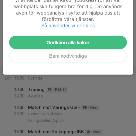
18:00
Styrelsemöte
webbplats ska fungera bra för dig. De används
20:00
Klubblokalen
även för webbanalys i syfte att hjälpa oss att
18:30
Seniorträning
förbättra våra tjänster.
IB - Herr
20:15
Varnhemshallen
Så använder vi cookies
20
Godkänn alla kakor
Tor
21
Bara nödvändiga
Fre
22
09:00
Trivselträffen
BT - Fortsättningsgrupp
16:00
Lör
Överlida
10:30
Träning
FB - P12-14
12:00
Axvalls IP
13:00
Match mot Värings GoIF
FB - Herr
15:00
Herrar, Div 6 Skövde
Väringsvallen A-plan
16:00
Match mot Falköpings IBK
IB - Herr