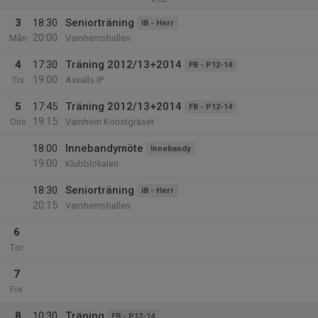
3
18:30
Seniorträning
IB - Herr
20:00
Mån
Varnhemshallen
4
17:30
Träning 2012/13+2014
FB - P12-14
19:00
Tis
Axvalls IP
5
17:45
Träning 2012/13+2014
FB - P12-14
19:15
Ons
Varnhem Konstgräset
18:00
Innebandymöte
Innebandy
19:00
Klubblokalen
18:30
Seniorträning
IB - Herr
20:15
Varnhemshallen
6
Tor
7
Fre
8
10:30
Träning
FB - P12-14