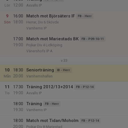
12:00
Lör
Axvalls IP
9
16:00
Match mot Björsäters IF
FB - Herr
18:00
Sön
Herrar, Div 6 Skövde
Varnhems IP
17:00
Match mot Mariestads BK
FB - P09-10-11
19:00
Pojkar Div 4 Lidköping
Vänershofs IP A
v.33
10
18:30
Seniorträning
IB - Herr
20:00
Mån
Varnhemshallen
11
17:30
Träning 2012/13+2014
FB - P12-14
19:00
Tis
Axvalls IP
18:00
Träning
FB - Herr
19:30
Varnhems IP
18:00
Match mot Tidan/Moholm
FB - P12-14
20:00
Pojkar Div 8 Mariestad