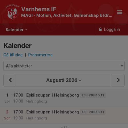
Varnhems IF
MAGI - Motion, Aktivitet, Gemenskap & Idrott
Logga in
Kalender
Kalender
Gå till idag
|
Prenumerera
Augusti 2026
1
17:00
Eskilscupen i Helsingborg
FB - P09-10-11
19:00
Lör
Helsingborg
2
17:00
Eskilscupen i Helsingborg
FB - P09-10-11
19:00
Sön
Helsingborg
v.32