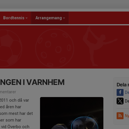
Bordtennis
Arrangemang
NGEN I VARNHEM
Dela 
entarer
De
2011 och då var
De
med åren har
som mest har det
Ny
ner som har
 vid Överbo och