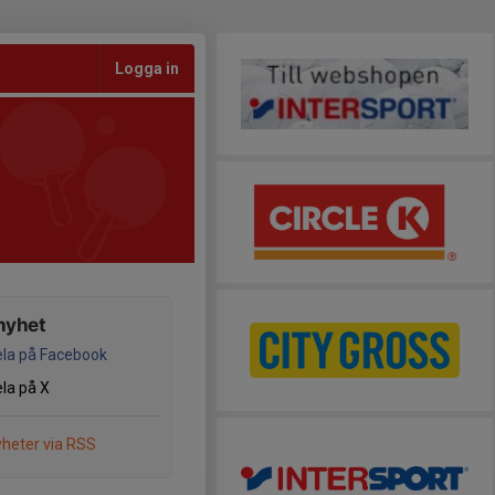
Logga in
nyhet
la på Facebook
la på X
heter via RSS