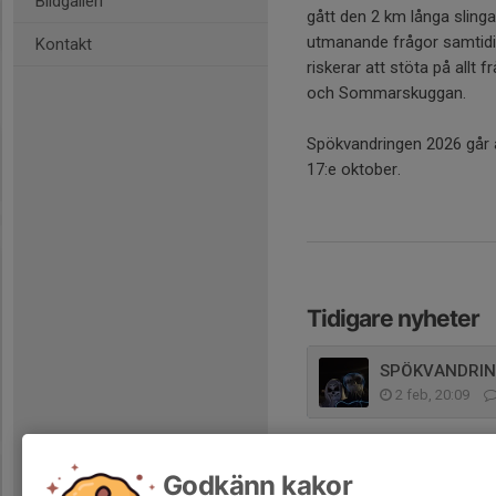
Bildgalleri
gått den 2 km långa sling
utmanande frågor samtid
Kontakt
riskerar att stöta på allt
och Sommarskuggan.
Spökvandringen 2026 går 
17:e oktober.
Tidigare nyheter
SPÖKVANDRIN
2 feb, 20:09
Godkänn kakor