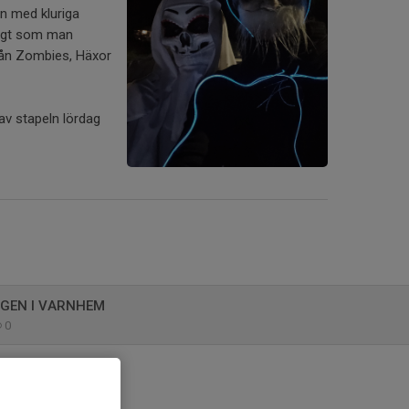
an med kluriga
igt som man
 från Zombies, Häxor
av stapeln lördag
GEN I VARNHEM
0