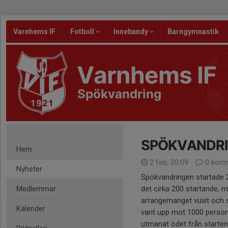
Varnhems IF
Fotboll
Innebandy
Barngymnastik
Varnhems IF
Spökvandring
SPÖKVANDRI
Hem
2 feb, 20:09
0 komm
Nyheter
Spökvandringen startade 
Medlemmar
det cirka 200 startande, 
arrangemanget vuxit och 
Kalender
varit upp mot 1000 perso
utmanat ödet från starten