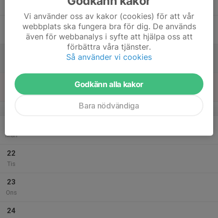
Godkänn kakor
Tor
Vi använder oss av kakor (cookies) för att vår
18
webbplats ska fungera bra för dig. De används
Fre
även för webbanalys i syfte att hjälpa oss att
förbättra våra tjänster.
19
Så använder vi cookies
Lör
20
Godkänn alla kakor
Sön
Bara nödvändiga
v.39
21
Mån
22
Tis
23
Ons
24