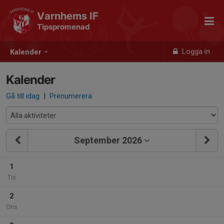
Varnhems IF
Tipspromenad
Logga in
Kalender
Kalender
Gå till idag
|
Prenumerera
September 2026
1
Tis
2
Ons