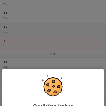
Tor
11
Fre
12
Lör
13
Sön
v.38
14
Mån
15
Tis
16
Ons
17