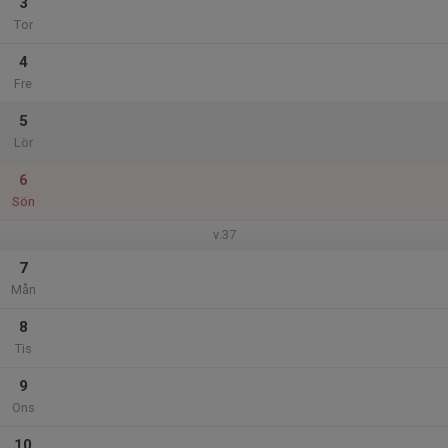
3
Tor
4
Fre
5
Lör
6
Sön
v.37
7
Mån
8
Tis
9
Ons
10