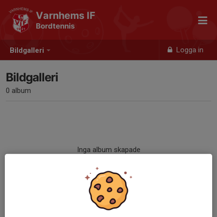
Varnhems IF
Bordtennis
Logga in
Bildgalleri
Bildgalleri
0 album
Inga album skapade