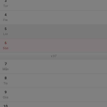
3
Tor
4
Fre
5
Lör
6
Sön
v.37
7
Mån
8
Tis
9
Ons
10