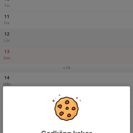
Tor
11
Fre
12
Lör
13
Sön
v.38
14
Mån
15
Tis
16
Ons
17