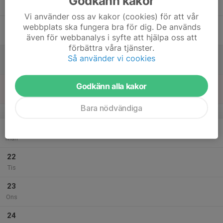
Godkänn kakor
Tor
Vi använder oss av kakor (cookies) för att vår
18
webbplats ska fungera bra för dig. De används
Fre
även för webbanalys i syfte att hjälpa oss att
förbättra våra tjänster.
19
Så använder vi cookies
Lör
20
Godkänn alla kakor
Sön
Bara nödvändiga
v.39
21
Mån
22
Tis
23
Ons
24