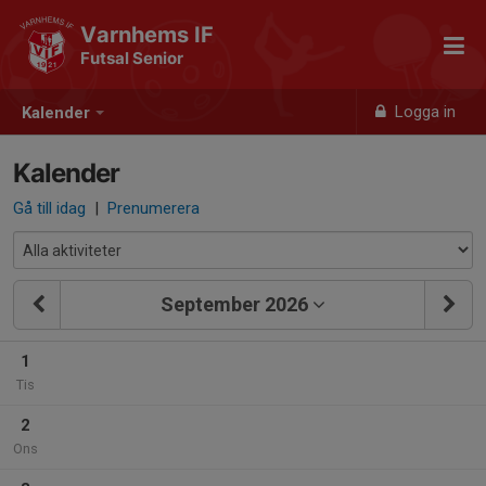
Varnhems IF
Futsal Senior
Logga in
Kalender
Kalender
Gå till idag
|
Prenumerera
September 2026
1
Tis
2
Ons