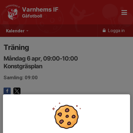
Varnhems IF
Gåfotboll
Logga in
Kalender
Träning
Måndag 6 apr, 09:00-10:00
Konstgräsplan
Samling: 09:00