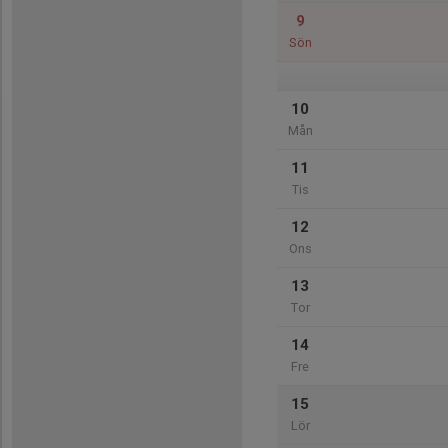
9
Sön
10
Mån
11
Tis
12
Ons
13
Tor
14
Fre
15
Lör