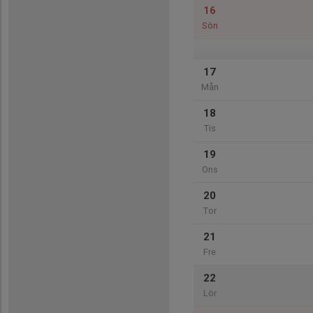
16
Sön
17
Mån
18
Tis
19
Ons
20
Tor
21
Fre
22
Lör