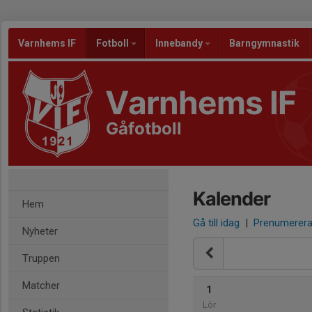
Varnhems IF
Fotboll
Innebandy
Barngymnastik
Varnhems IF
Gåfotboll
Kalender
Hem
Gå till idag
|
Prenumerer
Nyheter
Truppen
Matcher
1
Lör