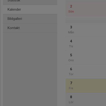
Statistik
2
Kalender
Sön
Bildgalleri
3
Kontakt
Mån
4
Tis
5
Ons
6
Tor
7
Fre
8
Lör