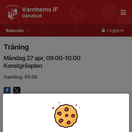
Varnhems IF
Gåfotboll
Logga in
Kalender
Träning
Måndag 27 apr, 09:00-10:00
Konstgräsplan
Samling: 09:00