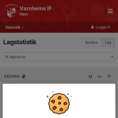
Varnhems IF
Herr
Logga in
Statistik
Lagstatistik
Spelare
Lag
SÄSONG
M
+/-
P
Herrar, Div 6 Skövde
12
7-53
3
2026
Herrar, Div 6 Falköping
20
28-63
15
2025