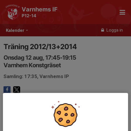
Varnhems IF
P12-14
Logga in
Kalender
Träning 2012/13+2014
Onsdag 12 aug, 17:45-19:15
Varnhem Konstgräset
Samling: 17:35, Varnhems IP
Anmälan är öppen för lagets medlemmar.
Logga in här