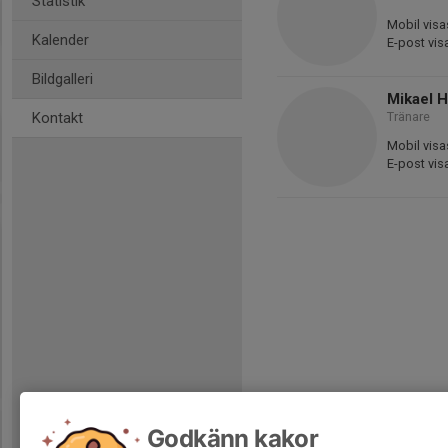
Statistik
Mobil visa
Kalender
E-post vis
Bildgalleri
Mikael 
Kontakt
Tränare
Mobil visa
E-post vis
Godkänn kakor