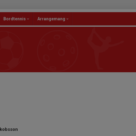
Bordtennis
Arrangemang
akobsson