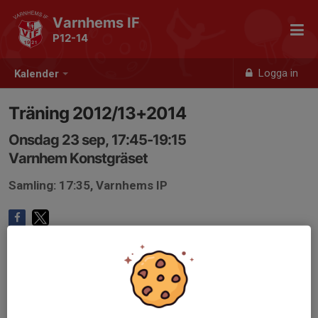
Varnhems IF
P12-14
Logga in
Kalender
Träning 2012/13+2014
Onsdag 23 sep, 17:45-19:15
Varnhem Konstgräset
Samling: 17:35, Varnhems IP
Anmälan är öppen för lagets medlemmar.
Logga in här