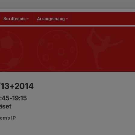
Bordtennis
Arrangemang
/13+2014
:45-19:15
äset
hems IP