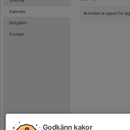
Statistik
Kalender
Anmälan är öppen för l
Bildgalleri
Kontakt
Godkänn kakor