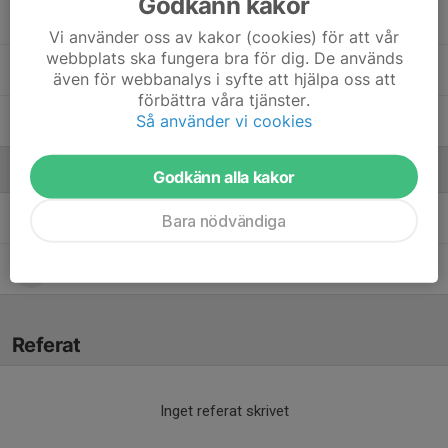
Godkänn kakor
Nils Blomqvist
Vi använder oss av kakor (cookies) för att vår
webbplats ska fungera bra för dig. De används
Theo Hansson
även för webbanalys i syfte att hjälpa oss att
förbättra våra tjänster.
Så använder vi cookies
William Andersson
Ledare
Godkänn alla kakor
Anne-Sofie Tranberg
Ledare
Bara nödvändiga
Lina Ulander
Ledare
Referat
Inget referat skrivet