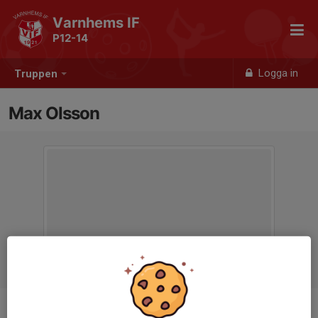
Varnhems IF
P12-14
Logga in
Truppen
Max Olsson
Position
-