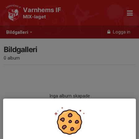
Varnhems IF
MIX-laget
Logga in
Bildgalleri
Bildgalleri
0 album
Inga album skapade