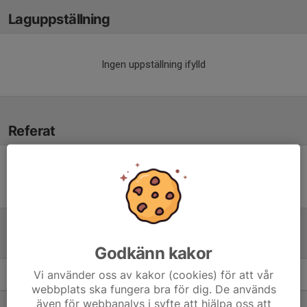
Laguppställning
Ingen uppställning ifylld
Referat
Inget referat skrivet
Tabell
Godkänn kakor
Vi använder oss av kakor (cookies) för att vår
Mix sammandrag
M
+/-
P
webbplats ska fungera bra för dig. De används
även för webbanalys i syfte att hjälpa oss att
1. Sandareds IBS Ulag
3
31
9