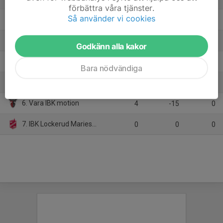
förbättra våra tjänster.
Så använder vi cookies
2. Borås IBF P Herr
5
-4
9
3. Fröjereds IBF Motion Mix
2
2
6
Godkänn alla kakor
4. Varnhems IF Mix
4
-14
3
Bara nödvändiga
5. Tibro IBK Motion
0
0
0
6. Vara IBK motion
4
-15
0
7. IBK Lockerud Mariestad C
0
0
0