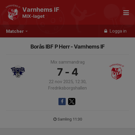
Varnhems IF
MIX-laget
Logga in
Matcher
Borås IBF P Herr - Varnhems IF
Mix sammandrag
7 - 4
22 nov 2025, 12:30,
Fredriksborgshallen
Samling 11:30