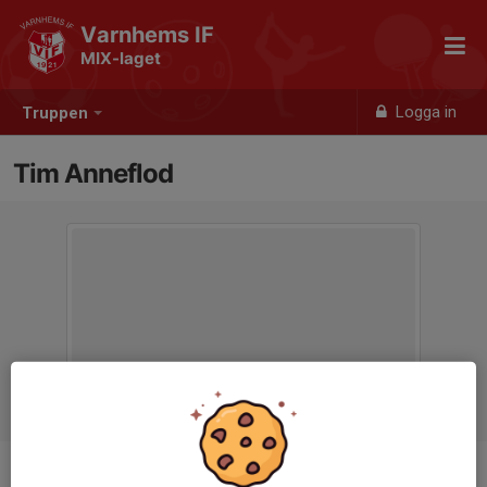
Varnhems IF
MIX-laget
Logga in
Truppen
Tim Anneflod
Position
-